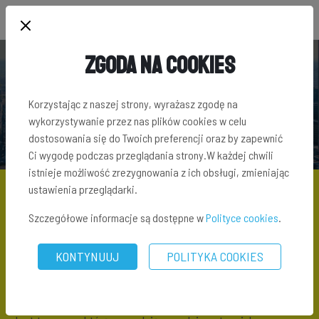
Zgoda na Cookies
SŁOWNIK TERMINÓW INWESTYCYJNYCH
Korzystając z naszej strony, wyrażasz zgodę na
wykorzystywanie przez nas plików cookies w celu
dostosowania się do Twoich preferencji oraz by zapewnić
Ci wygodę podczas przeglądania strony.W każdej chwili
istnieje możliwość zrezygnowania z ich obsługi, zmieniając
ustawienia przeglądarki.
Szczegółowe informacje są dostępne w
Polityce cookies
.
SŁOWNIK TERMINÓW INWESTYCYJNYCH
\ CENA OFERTOWA
KONTYNUUJ
POLITYKA COOKIES
Cena ofertowa