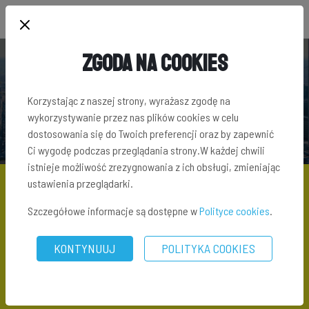
Zgoda na Cookies
SŁOWNIK TERMINÓW INWESTYCYJNYCH
Korzystając z naszej strony, wyrażasz zgodę na
wykorzystywanie przez nas plików cookies w celu
dostosowania się do Twoich preferencji oraz by zapewnić
Ci wygodę podczas przeglądania strony.W każdej chwili
istnieje możliwość zrezygnowania z ich obsługi, zmieniając
ustawienia przeglądarki.
Szczegółowe informacje są dostępne w
Polityce cookies
.
SŁOWNIK TERMINÓW INWESTYCYJNYCH
\ BUDYNEK WYSOKI
KONTYNUUJ
POLITYKA COOKIES
Budynek wysoki