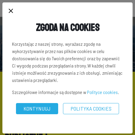
Zgoda na Cookies
SŁOWNIK TERMINÓW INWESTYCYJNYCH
Korzystając z naszej strony, wyrażasz zgodę na
wykorzystywanie przez nas plików cookies w celu
dostosowania się do Twoich preferencji oraz by zapewnić
Ci wygodę podczas przeglądania strony.W każdej chwili
istnieje możliwość zrezygnowania z ich obsługi, zmieniając
ustawienia przeglądarki.
Szczegółowe informacje są dostępne w
Polityce cookies
.
SŁOWNIK TERMINÓW INWESTYCYJNYCH
\ BUDYNEK
UŻYTECZNOŚCI PUBLICZNEJ
KONTYNUUJ
POLITYKA COOKIES
Budynek użyteczności