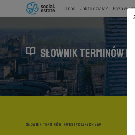
O nas
Jak to działa?
Baza wied
SŁOWNIK TERMINÓW I
SŁOWNIK TERMINÓW INWESTYCYJNYCH
\ AR