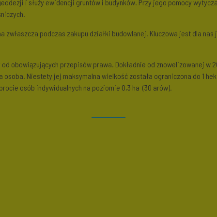
eodezji i służy ewidencji gruntów i budynków. Przy jego pomocy wytycz
śniczych.
a zwłaszcza podczas zakupu działki budowlanej. Kluczowa jest dla nas j
y od obowiązujących przepisów prawa. Dokładnie od znowelizowanej w 20
żda osoba. Niestety jej maksymalna wielkość została ograniczona do 1 hek
brocie osób indywidualnych na poziomie 0,3 ha (30 arów).