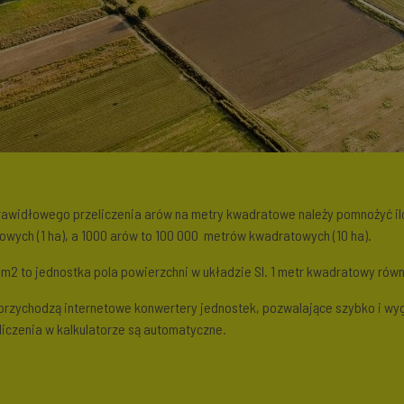
prawidłowego przeliczenia arów na metry kwadratowe należy pomnożyć ilo
owych (1 ha), a 1000 arów to 100 000 metrów kwadratowych (10 ha).
 to jednostka pola powierzchni w układzie SI. 1 metr kwadratowy równy 
zychodzą internetowe konwertery jednostek, pozwalające szybko i wygod
liczenia w kalkulatorze są automatyczne.