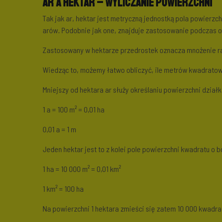
Ar a hektar
– wyliczanie powierzchni
Tak jak ar, hektar jest metryczną jednostką pola powierzch
arów. Podobnie jak one, znajduje zastosowanie podczas ok
Zastosowany w hektarze przedrostek oznacza mnożenie raz 
Wiedząc to, możemy łatwo obliczyć, ile metrów kwadratowyc
Mniejszy od hektara ar służy określaniu powierzchni działki
1 a = 100 m² = 0,01 ha
0,01 a = 1 m
Jeden hektar jest to z kolei pole powierzchni kwadratu o bo
1 ha = 10 000 m² = 0,01 km²
1 km² = 100 ha
Na powierzchni 1 hektara zmieści się zatem 10 000 kwadra