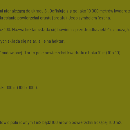
ni nienależącą do układu SI. Definiuje się go jako 10 000 metrów kwadrat
reślania powierzchni gruntu (areału). Jego symbolem jest ha.
100. Nazwa hektar składa się bowiem z przedrostka„hekt-” oznaczająceg
h składa się na ar, a ile na hektar.
 budowlanej. 1 ar to pole powierzchni kwadratu o boku 10 m (10 x 10).
ku 100 m (100 x 100 ).
tów o polu równym 1 m2 bądź 100 arów o powierzchni liczącej 100 m2.