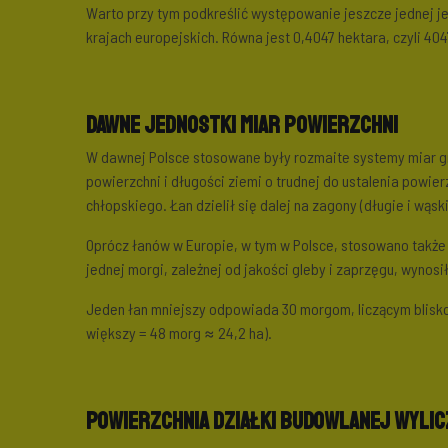
Warto przy tym podkreślić występowanie jeszcze jednej jed
krajach europejskich. Równa jest 0,4047 hektara, czyli 40
Dawne jednostki miar powierzchni
W dawnej Polsce stosowane były rozmaite systemy miar gr
powierzchni i długości ziemi o trudnej do ustalenia powi
chłopskiego. Łan dzielił się dalej na zagony (długie i wąsk
Oprócz łanów w Europie, w tym w Polsce, stosowano także 
jednej morgi, zależnej od jakości gleby i zaprzęgu, wynosił
Jeden łan mniejszy odpowiada 30 morgom, liczącym blisko 1
większy = 48 morg ≈ 24,2 ha).
Powierzchnia działki budowlanej wyli