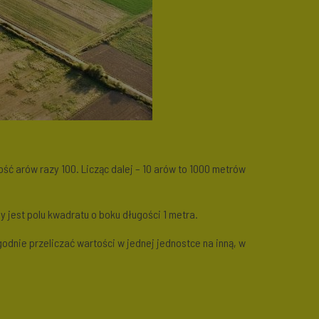
ść arów razy 100. Licząc dalej – 10 arów to 1000 metrów
jest polu kwadratu o boku długości 1 metra.
nie przeliczać wartości w jednej jednostce na inną, w