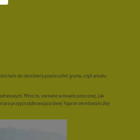
śnictwie do określania powierzchni gruntu, czyli areału.
dratowych. Mimo to, zarówno w mowie potocznej, jak
o miara przyporządkowującą danej figurze określoną liczbę