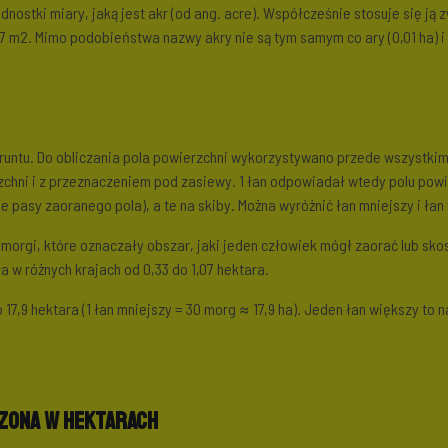
nostki miary, jaką jest akr (od ang. acre). Współcześnie stosuje się ją 
47 m2. Mimo podobieństwa nazwy akry nie są tym samym co ary (0,01 ha) i
untu. Do obliczania pola powierzchni wykorzystywano przede wszystkim 
erzchni i z przeznaczeniem pod zasiewy. 1 łan odpowiadał wtedy polu p
ie pasy zaoranego pola), a te na skiby. Można wyróżnić łan mniejszy i łan
morgi, które oznaczały obszar, jaki jeden człowiek mógł zaorać lub sk
a w różnych krajach od 0,33 do 1,07 hektara.
7,9 hektara (1 łan mniejszy = 30 morg ≈ 17,9 ha). Jeden łan większy to n
czona w hektarach