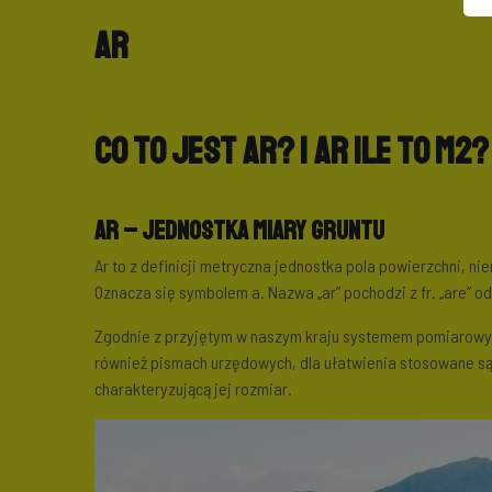
Ar
Co to jest ar? 1 ar ile to m2?
Ar – jednostka miary gruntu
Ar to z definicji metryczna jednostka pola powierzchni, ni
Oznacza się symbolem a. Nazwa „ar” pochodzi z fr. „are” od ł
Zgodnie z przyjętym w naszym kraju systemem pomiarowym
również pismach urzędowych, dla ułatwienia stosowane są i
charakteryzującą jej rozmiar.