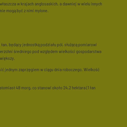
zwłaszcza w krajach anglosaskich, a dawniej w wielu innych
 nie mogą być z nimi mylone.
łan, będący jednostką podziału pól, służącą pomiarowi
owierzchni średniego pod względem wielkości gospodarstwa
 większy.
osić jednym zaprzęgiem w ciągu dnia roboczego. Wielkość
atomiast 48 morg, co stanowi około 24,2 hektara (1 łan