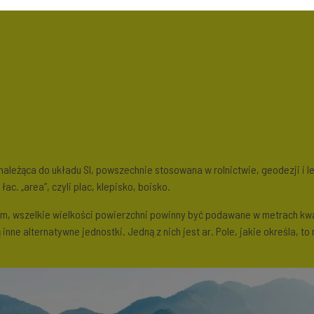
enależąca do układu SI, powszechnie stosowana w rolnictwie, geodezji i le
ac. „area”, czyli plac, klepisko, boisko.
, wszelkie wielkości powierzchni powinny być podawane w metrach kwa
nne alternatywne jednostki. Jedną z nich jest ar. Pole, jakie określa, t