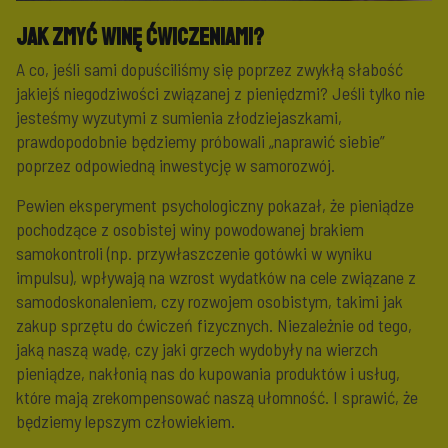
Jak zmyć winę ćwiczeniami?
A co, jeśli sami dopuściliśmy się poprzez zwykłą słabość
jakiejś niegodziwości związanej z pieniędzmi? Jeśli tylko nie
jesteśmy wyzutymi z sumienia złodziejaszkami,
prawdopodobnie będziemy próbowali „naprawić siebie”
poprzez odpowiedną inwestycję w samorozwój.
Pewien eksperyment psychologiczny pokazał, że pieniądze
pochodzące z osobistej winy powodowanej brakiem
samokontroli (np. przywłaszczenie gotówki w wyniku
impulsu), wpływają na wzrost wydatków na cele związane z
samodoskonaleniem, czy rozwojem osobistym, takimi jak
zakup sprzętu do ćwiczeń fizycznych. Niezależnie od tego,
jaką naszą wadę, czy jaki grzech wydobyły na wierzch
pieniądze, nakłonią nas do kupowania produktów i usług,
które mają zrekompensować naszą ułomność. I sprawić, że
będziemy lepszym człowiekiem.