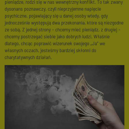
pieniądze, rodzi się w nas wewnętrzny konflikt. To tak zwany
dysonans poznawczy, czyli nieprzyjemne napięcie
psychiczne, pojawiający się u danej osoby wtedy, gdy
jednocześnie występują dwa przekonania, które są niezgodne
ze sobą. Z jednej strony – chcemy mieć pieniądz, z drugiej –
chcemy postrzegać siebie jako dobrych ludzi. Właśnie
dlatego, chcąc poprawić wizerunek swojego „Ja” we
własnych oczach, jesteśmy bardziej skłonni do
charytatywnych działań.