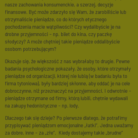
nasze zachowania konsumenckie, a szerzej, decyzje
finansowe. Być może zdarzyło się Wam, że zarobiliście lub
otrzymaliście pieniądze, co do których etycznego
pochodzenia macie wątpliwości? Czy wydalibyście je na
drobne przyjemności – np. bilet do kina, czy paczkę
słodyczy? A może chętniej takie pieniądze oddalibyście
osobom potrzebującym?
Okazuje się, że większość z nas wybrałaby to drugie. Pewne
badania psychologiczne pokazały, że osoby, które otrzymały
pieniądze od organizacji, której nie lubią (w badaniu była to
firma tytoniowa), były bardziej skłonne, aby oddać je na cele
dobroczynne, niż przeznaczyć na przyjemności. I odwrotnie –
pieniądze otrzymane od firmy, którą lubili, chętnie wydawali
na zakupy hedonistyczne – np. lody.
Dlaczego tak się dzieje? Po pierwsze dlatego, że potrafimy
przypisywać pieniądzom emocjonalne „łatki”. Jedna uważamy
za dobre, inne – za „złe”.
Kiedy dostajemy takie „brudne”