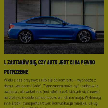
1. Zastanów się, czy auto jest Ci na pewno
potrzebne
Wielu z nas przyzwyczaiło się do komfortu – wychodzę z
domu, „wsiadam i jadę”. Tymczasem może być trudno w to
uwierzyć, ale wokół nas jest wielu ludzi, których stać nawet
na droższe modele samochodów, ale ich nie mają. Wybierają
inne środki transportu (rower, komunikacja miejska, usługi