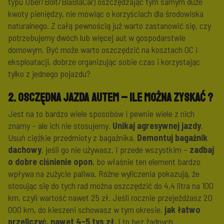
typu Uber/Bolt/BlaBlaCar) oszczędzając tym samym duże
kwoty pieniędzy, nie mówiąc o korzyściach dla środowiska
naturalnego. Z całą pewnością już warto zastanowić się, czy
potrzebujemy dwóch lub więcej aut w gospodarstwie
domowym. Być może warto oszczędzić na kosztach OC i
eksploatacji, dobrze organizując sobie czas i korzystając
tylko z jednego pojazdu?
2. Osczędna jazda autem – ile można zyskać ?
Jest na to bardzo wiele sposobów i pewnie wiele z nich
znamy – ale ich nie stosujemy.
Unikaj agresywnej jazdy
.
Usuń ciężkie przedmioty z bagażnika.
Demontuj bagażnik
dachowy
, jeśli go nie używasz. I przede wszystkim –
zadbaj
o dobre ciśnienie opon
, bo właśnie ten element bardzo
wpływa na zużycie paliwa. Różne wyliczenia pokazują, że
stosując się do tych rad można oszczędzić do 4,4 litra na 100
km, czyli wartość nawet 25 zł. Jeśli rocznie przejeżdżasz 20
000 km, do kieszeni schowasz w tym okresie,
jak łatwo
przeliczyć, nawet 4-5 tys zł.
I to bez żadnych