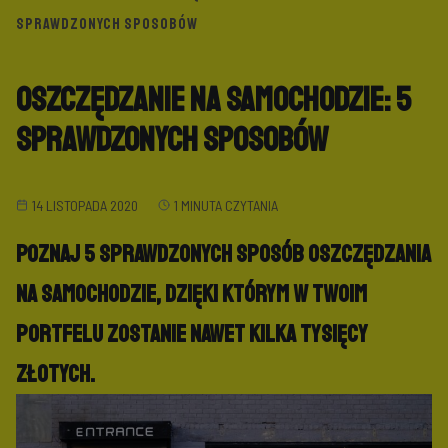
SPRAWDZONYCH SPOSOBÓW
Oszczędzanie na samochodzie: 5
sprawdzonych sposobów
14 LISTOPADA 2020
1 MINUTA CZYTANIA
Poznaj 5 sprawdzonych sposób oszczędzania
na samochodzie, dzięki którym w Twoim
portfelu zostanie nawet kilka tysięcy
złotych.