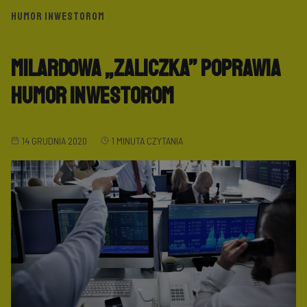
HUMOR INWESTOROM
Milardowa „zaliczka” poprawia
humor inwestorom
14 GRUDNIA 2020
1 MINUTA CZYTANIA