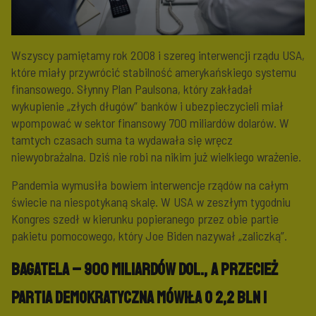
Wszyscy pamiętamy rok 2008 i szereg interwencji rządu USA,
które miały przywrócić stabilność amerykańskiego systemu
finansowego. Słynny Plan Paulsona, który zakładał
wykupienie „złych długów” banków i ubezpieczycieli miał
wpompować w sektor finansowy 700 miliardów dolarów. W
tamtych czasach suma ta wydawała się wręcz
niewyobrażalna. Dziś nie robi na nikim już wielkiego wrażenie.
Pandemia wymusiła bowiem interwencje rządów na całym
świecie na niespotykaną skalę. W USA w zeszłym tygodniu
Kongres szedł w kierunku popieranego przez obie partie
pakietu pomocowego, który Joe Biden nazywał „zaliczką”.
Bagatela – 900 miliardów dol., a przecież
Partia Demokratyczna mówiła o 2,2 bln i