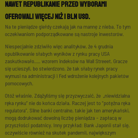
nawet Republikanie przed wyborami
oferowali więcej niż 1 bln USD.
Na te pieniądze giełdy czekają jak na mannę z nieba. To tym
oczekiwaniom podporządkowane są nastroje inwestorów.
Niespecjalnie zdziwiło więc analityków, że 4 grudnia
opublikowanie słabych wyników z rynku pracy USA
zaskutkowało….. wzorem indeksów na Wall Streeet. Gracze
się ucieszyli, bo stwierdzono, że tak słaby rynek pracy
wymusi na administracji i Fed wdrożenie kolejnych pakietów
pomocowych.
Otóż właśnie. Zdążyliśmy się przyzwyczaić, że „niewidzialna
ręka rynku” nie do końca działa. Raczej jest to “potężna ręka
regulatora”. Silne banki centralne, takie jak ten amerykański,
mogą dodrukować dowolną liczbę pieniądza – zapłacą w
przyszłości podatnicy. Inny przykład: Bank Japonii stał się,
oczywiście również na skutek pandemii, największym