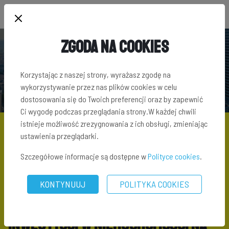
Zgoda na Cookies
PYTANIA I ODPOWIEDZI
Korzystając z naszej strony, wyrażasz zgodę na
wykorzystywanie przez nas plików cookies w celu
dostosowania się do Twoich preferencji oraz by zapewnić
Ci wygodę podczas przeglądania strony.W każdej chwili
istnieje możliwość zrezygnowania z ich obsługi, zmieniając
ustawienia przeglądarki.
PYTANIA I ODPOWIEDZI
\ JAKI JEST CZAS TRWANIA INWESTYCJI
Szczegółowe informacje są dostępne w
Polityce cookies
.
W NIERUCHOMOŚCI NA PLATFORMIE CROWDFUNDINGOWEJ?
KONTYNUUJ
POLITYKA COOKIES
Jaki jest czas trwania
inwestycji w nieruchomości na