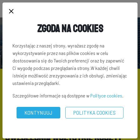
Zgoda na Cookies
PYTANIA I ODPOWIEDZI
Korzystając z naszej strony, wyrażasz zgodę na
wykorzystywanie przez nas plików cookies w celu
dostosowania się do Twoich preferencji oraz by zapewnić
Ci wygodę podczas przeglądania strony.W każdej chwili
istnieje możliwość zrezygnowania z ich obsługi, zmieniając
ustawienia przeglądarki.
PYTANIA I ODPOWIEDZI
\ CZY SZACOWANA STOPA ZWROTU
Szczegółowe informacje są dostępne w
Polityce cookies
.
UWZGLĘDNIA WSZYSTKIE KOSZTY FUNKCJONOWANIA SPÓŁKI?
KONTYNUUJ
POLITYKA COOKIES
Czy szacowana stopa zwrotu
uwzględnia wszystkie koszty