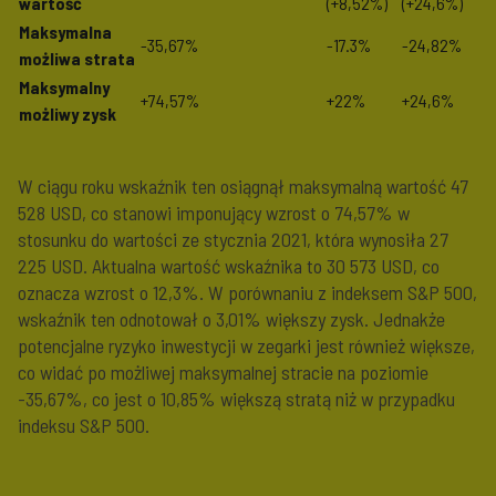
wartość
(+8,52%)
(
+24,6%
)
Maksymalna
-35,67%
-17.3%
-24,82%
możliwa strata
Maksymalny
+74,57%
+22%
+24,6%
możliwy zysk
W ciągu roku wskaźnik ten osiągnął maksymalną wartość 47
528 USD, co stanowi imponujący wzrost o 74,57% w
stosunku do wartości ze stycznia 2021, która wynosiła 27
225 USD. Aktualna wartość wskaźnika to 30 573 USD, co
oznacza wzrost o 12,3%. W porównaniu z indeksem S&P 500,
wskaźnik ten odnotował o 3,01% większy zysk. Jednakże
potencjalne ryzyko inwestycji w zegarki jest również większe,
co widać po możliwej maksymalnej stracie na poziomie
-35,67%, co jest o 10,85% większą stratą niż w przypadku
indeksu S&P 500.