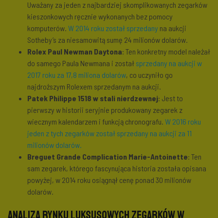
Uważany za jeden z najbardziej skomplikowanych zegarków
kieszonkowych ręcznie wykonanych bez pomocy
komputerów.
W 2014 roku został sprzedany
na aukcji
Sotheby’s za niesamowitą sumę 24 milionów dolarów.
Rolex Paul Newman Daytona
: Ten konkretny model należał
do samego Paula Newmana i został
sprzedany na aukcji w
2017 roku za 17,8 miliona dolarów
, co uczyniło go
najdroższym Rolexem sprzedanym na aukcji.
Patek Philippe 1518 w stali nierdzewnej
: Jest to
pierwszy w historii seryjnie produkowany zegarek z
wiecznym kalendarzem i funkcją chronografu.
W 2016 roku
jeden z tych zegarków został sprzedany na aukcji za 11
milionów dolarów.
Breguet Grande Complication Marie-Antoinette
: Ten
sam zegarek, którego fascynująca historia została opisana
powyżej, w 2014 roku osiągnął cenę ponad 30 milionów
dolarów.
Analiza rynku luksusowych zegarków w