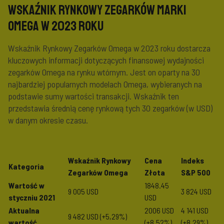
Wskaźnik Rynkowy Zegarków Marki
Omega w 2023 roku
Wskaźnik Rynkowy Zegarków Omega w 2023 roku dostarcza
kluczowych informacji dotyczących finansowej wydajności
zegarków Omega na rynku wtórnym. Jest on oparty na 30
najbardziej popularnych modelach Omega, wybieranych na
podstawie sumy wartości transakcji. Wskaźnik ten
przedstawia średnią cenę rynkową tych 30 zegarków (w USD)
w danym okresie czasu.
Wskaźnik Rynkowy
Cena
Indeks
Kategoria
Zegarków Omega
Złota
S&P 500
Wartość w
1848.45
9 005 USD
3 824 USD
styczniu 2021
USD
Aktualna
2006 USD
4 141 USD
9 482 USD
(+5,29%)
wartość
(+8,52%)
(+8,29%)