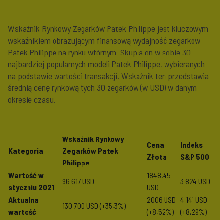
Wskaźnik Rynkowy Zegarków Patek Philippe jest kluczowym
wskaźnikiem obrazującym finansową wydajność zegarków
Patek Philippe na rynku wtórnym. Skupia on w sobie 30
najbardziej popularnych modeli Patek Philippe, wybieranych
na podstawie wartości transakcji. Wskaźnik ten przedstawia
średnią cenę rynkową tych 30 zegarków (w USD) w danym
okresie czasu.
Wskaźnik Rynkowy
Cena
Indeks
Kategoria
Zegarków Patek
Złota
S&P 500
Philippe
Wartość w
1848.45
96 617 USD
3 824 USD
styczniu 2021
USD
Aktualna
2006 USD
4 141 USD
130 700 USD (
+35,3%
)
wartość
(+8,52%)
(+8,29%)