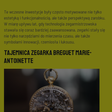
Te wczesne inwestycje były często motywowane nie tylko
estetyką i funkcjonalnością, ale także perspektywą zarobku.
W miarę upływu lat, gdy technologia zegarmistrzowska
stawała się coraz bardziej zaawansowana, zegarki stały się
nie tylko narzędziami do mierzenia czasu, ale także
symbolami innowacji, rzemiosła i luksusu.
Tajemnica zegarka Breguet Marie-
Antoinette