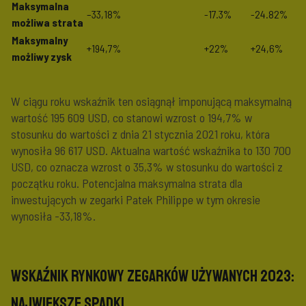
Maksymalna
–
33,18%
-17.3%
-24.82%
możliwa strata
Maksymalny
+194,7%
+22%
+24,6%
możliwy zysk
W ciągu roku wskaźnik ten osiągnął imponującą maksymalną
wartość 195 609 USD, co stanowi wzrost o 194,7% w
stosunku do wartości z dnia 21 stycznia 2021 roku, która
wynosiła 96 617 USD. Aktualna wartość wskaźnika to 130 700
USD, co oznacza wzrost o 35,3% w stosunku do wartości z
początku roku. Potencjalna maksymalna strata dla
inwestujących w zegarki Patek Philippe w tym okresie
wynosiła -33,18%.
Wskaźnik Rynkowy Zegarków Używanych 2023:
Największe Spadki